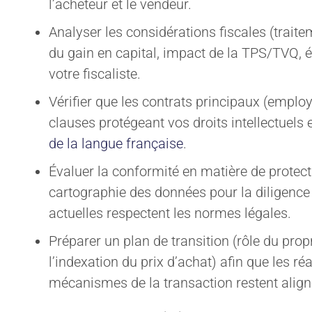
l’acheteur et le vendeur.
Services en droit corporatif
Mission et va
Analyser les considérations fiscales (traite
Services de succession d’entreprise
Culture
du gain en capital, impact de la TPS/TVQ, é
Industries
Engagement 
votre fiscaliste.
Blogue
Vérifier que les contrats principaux (employ
Ressources
clauses protégeant vos droits intellectuels 
de la langue française
.
Évaluer la conformité en matière de protect
cartographie des données pour la diligence
actuelles respectent les normes légales.
Préparer un plan de transition (rôle du prop
l’indexation du prix d’achat) afin que les ré
mécanismes de la transaction restent align