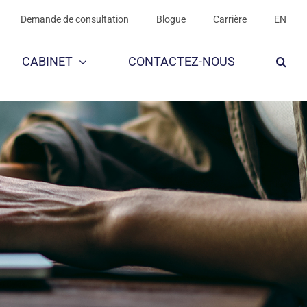
Demande de consultation
Demande de consultation
Blogue
Blogue
Carrière
Carrière
EN
EN
CABINET
CABINET
CONTACTEZ-NOUS
CONTACTEZ-NOUS