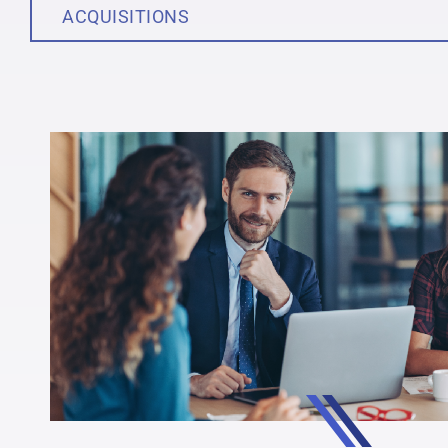
Services en droit corporatif
Mission et va
ACQUISITIONS
Services de succession d’entreprise
Culture
Industries
Engagement 
Blogue
Ressources