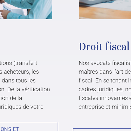
Droit fiscal
ions (transfert
Nos avocats fiscali
s acheteurs, les
maîtres dans l’art d
s dans tous les
fiscal. En se tenant 
n. De la vérification
cadres juridiques, n
tion de la
fiscales innovantes e
OS
NOUS JOINDRE
ridiques de votre
entreprise et minimis
Contactez-nous
Demande de consultation
IONS ET