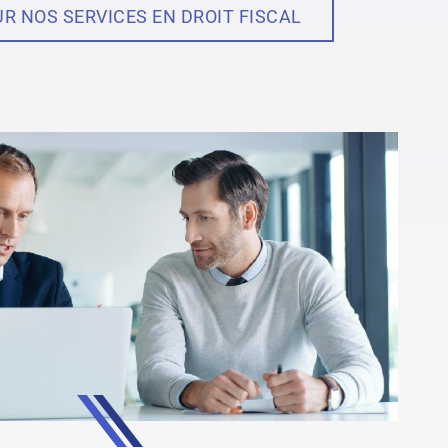
Kirkland, QC, Canada
UR NOS SERVICES EN DROIT FISCAL
H9H 5B9
Téléphone :
514 693-1180