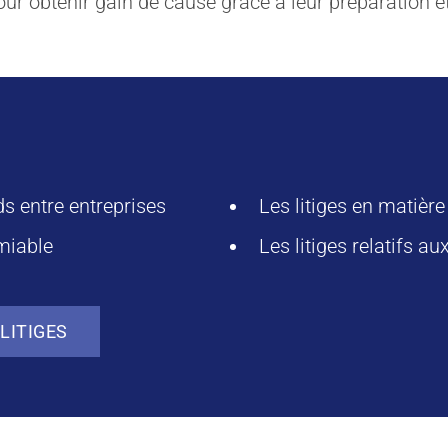
ur obtenir gain de cause grâce à leur préparation et
s entre entreprises
Les litiges en matière
amiable
Les litiges relatifs a
LITIGES