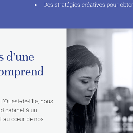
Des stratégies créatives pour obten
s d’une
 comprend
’Ouest-de-l’Île, nous
d cabinet à un
st au cœur de nos