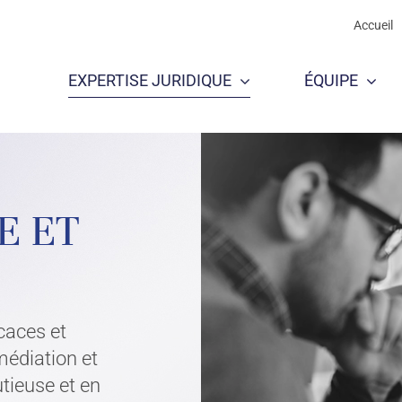
Accueil
EXPERTISE JURIDIQUE
ÉQUIPE
T D’AFFAIRES
E ET
caces et
médiation et
utieuse et en