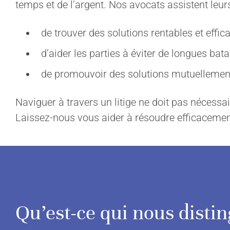
temps et de l’argent. Nos avocats assistent leur
de trouver des solutions rentables et effic
EXPERTISE
À PROP
d’aider les parties à éviter de longues batai
Fusions et acquisitions
Cabinet
de promouvoir des solutions mutuelleme
Services en droit fiscal
Équipe
Services en droit corporatif
Mission et va
Naviguer à travers un litige ne doit pas nécessa
Laissez-nous vous aider à résoudre efficacement 
Services de succession d’entreprise
Culture
Industries
Engagement 
Blogue
Ressources
Qu’est-ce qui nous distin