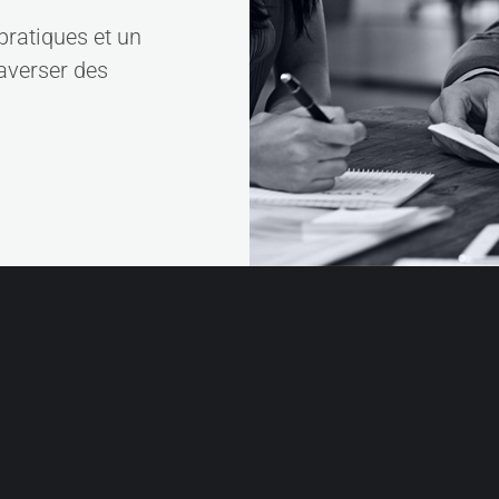
pratiques et un
averser des