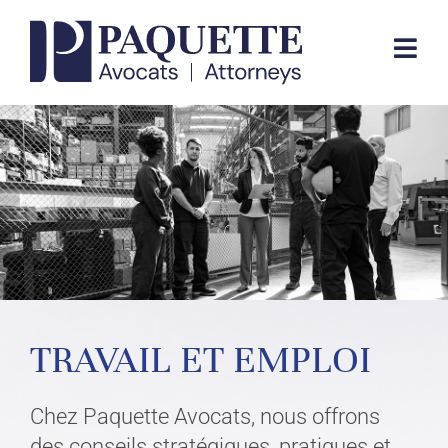
Skip
to
Togg
content
Navi
EXPERTISE JURIDIQUE
ÉQUIPE
CABINET
CONTACTEZ-NOUS
TRAVAIL ET EMPLOI
EN
Chez Paquette Avocats, nous offrons
des conseils stratégiques, pratiques et