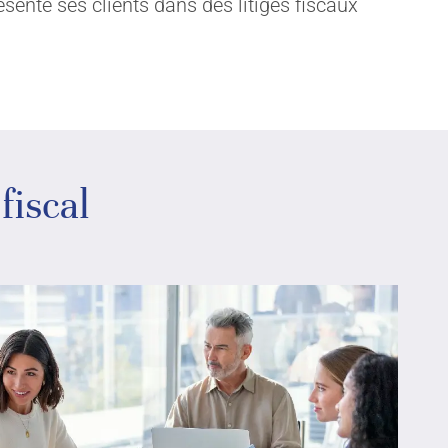
sente ses clients dans des litiges fiscaux
fiscal
Paquette et Associés Avocats
Inc.
3535 boulevard Saint-Charles, #600