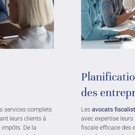
leurs
Carrière
communautaire
t
Planificati
des entrepr
es services complets
Les
avocats fiscalis
ant leurs clients à
avec expertise leurs 
 impôts. De la
fiscale efficace des 