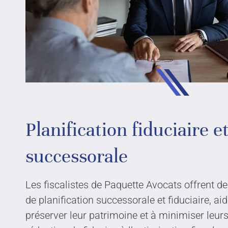
Services en droit corporatif
Mission et va
Services de succession d’entreprise
Culture
Industries
Engagement 
Blogue
Ressources
Planification fiduciaire e
successorale
Les fiscalistes de Paquette Avocats offrent d
de planification successorale et fiduciaire, aid
préserver leur patrimoine et à minimiser leurs