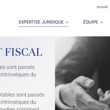
Accueil
EXPERTISE JURIDIQUE
ÉQUIPE
T D’AFFAIRES
 FISCAL
les sont passés
 intrinsèques du
ptables sont passés
 intrinsèques du
canadien comptant