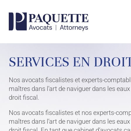
Skip
to
content
VOTRE AVOCA
SERVICES EN DROIT
Nos avocats fiscalistes et experts-comptab
CONTACTEZ UN EXPERT
maîtres dans l’art de naviguer dans les eaux
droit fiscal.
Nos avocats fiscalistes et nos experts-com
maîtres dans l’art de naviguer dans les eaux
droit fiscal. En tant que cabinet d’avocats 