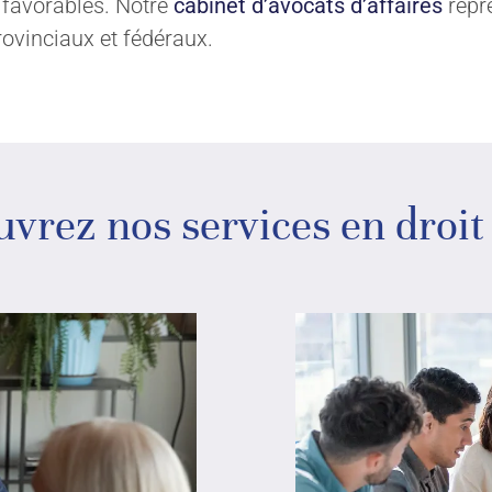
s favorables. Notre
cabinet d’avocats d’affaires
repré
ovinciaux et fédéraux.
vrez nos services en droit 
OS
NOUS JOINDRE
Contactez-nous
Demande de consultation