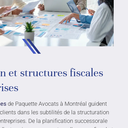
Kirkland, QC, Canada
H9H 5B9
Téléphone :
514 693-1180
on et structures fiscales
ises
tes
de Paquette Avocats à Montréal guident
clients dans les subtilités de la structuration
entreprises. De la planification successorale