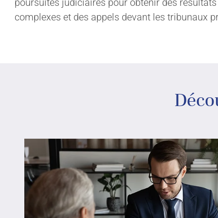
poursuites judiciaires pour obtenir des résultat
complexes et des appels devant les tribunaux pr
Décou
EXPERTISE
À PROP
Fusions et acquisitions
Cabinet
Services en droit fiscal
Équipe