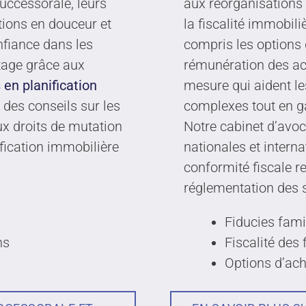
successorale, leurs
aux réorganisations 
tions en douceur et
la fiscalité immobili
nfiance dans les
compris les options d
itage grâce aux
rémunération des ac
en planification
mesure qui aident les
 des conseils sur les
complexes tout en ga
aux droits de mutation
Notre cabinet d’avo
ification immobilière
nationales et intern
conformité fiscale r
réglementation des s
Fiducies fami
ns
Fiscalité des
Options d’ach