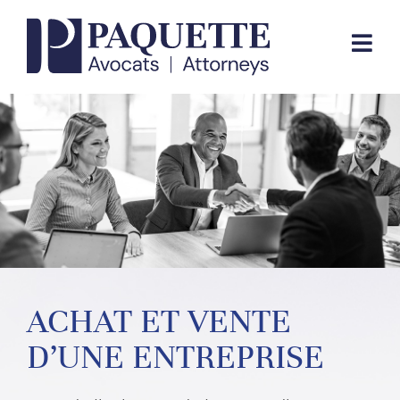
Skip
to
Togg
content
Navi
EXPERTISE JURIDIQUE
ÉQUIPE
CABINET
CONTACTEZ-NOUS
ACHAT ET VENTE
D’UNE ENTREPRISE
EN