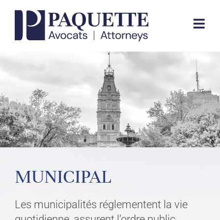
Skip
to
Togg
content
Navi
EXPERTISE JURIDIQUE
ÉQUIPE
CABINET
CONTACTEZ-NOUS
MUNICIPAL
EN
Les municipalités réglementent la vie
quotidienne, assurent l’ordre public,