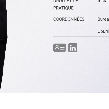
DROIT ET DE
testa
PRATIQUE
:
COORDONNÉES :
Bure
Courri