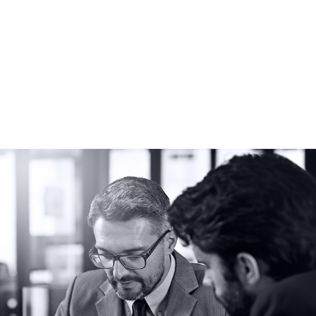
Paquette et Associés Avocats
Inc.
3535 boulevard Saint-Charles, #600
Kirkland, QC, Canada
H9H 5B9
Téléphone :
514 693-1180