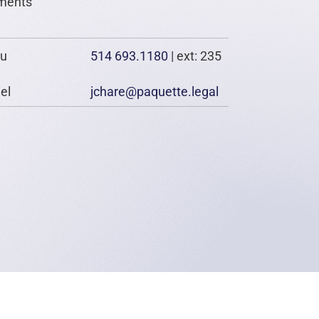
ments
au
514 693.1180
| ext: 235
el
jchare@paquette.legal